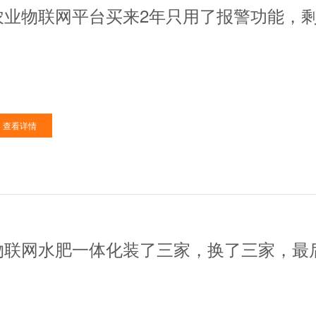
农业物联网平台买来2年只用了报警功能，剩
查看详情
物联网水肥一体化装了三家，换了三家，最