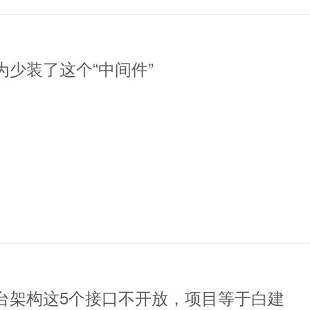
少装了这个“中间件”
台架构这5个接口不开放，项目等于白建