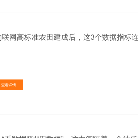
物联网高标准农田建成后，这3个数据指标
查看详情