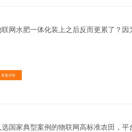
物联网水肥一体化装上之后反而更累了？因为
查看详情
入选国家典型案例的物联网高标准农田，平