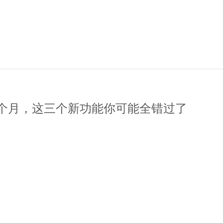
8个月，这三个新功能你可能全错过了