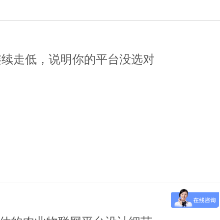
连续走低，说明你的平台没选对