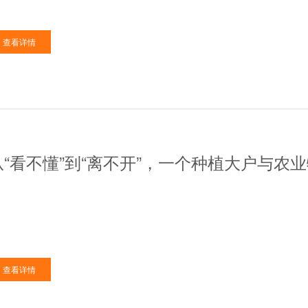
查看详情
从“看不懂”到“离不开”，一个种植大户与农
查看详情