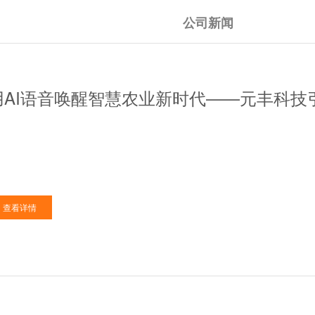
公司新闻
用AI语音唤醒智慧农业新时代——元丰科技
查看详情