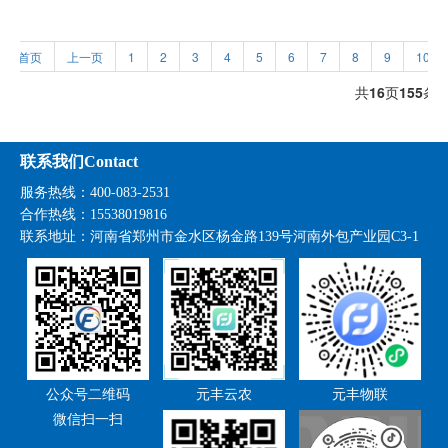
首页
上一页
1
2
3
4
5
6
7
8
9
10
共
16
页
155
条
联系我们Contact
服务热线：400-083-2531
合作热线：15538019816
联系地址：
河南省郑州市金水区杨金路139号河南外包产业园C3-1
公众号二维码
元丰云农
元丰物联
微信扫一扫