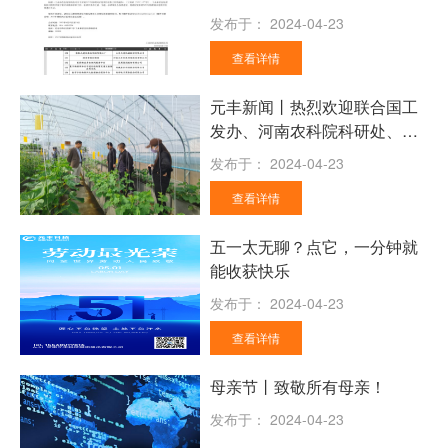
发布于：
2024-04-23
查看详情
元丰新闻丨热烈欢迎联合国工
发办、河南农科院科研处、农
信所领导莅临元丰科技考察指
发布于：
2024-04-23
导工作
查看详情
五一太无聊？点它，一分钟就
能收获快乐
发布于：
2024-04-23
查看详情
母亲节丨致敬所有母亲！
发布于：
2024-04-23