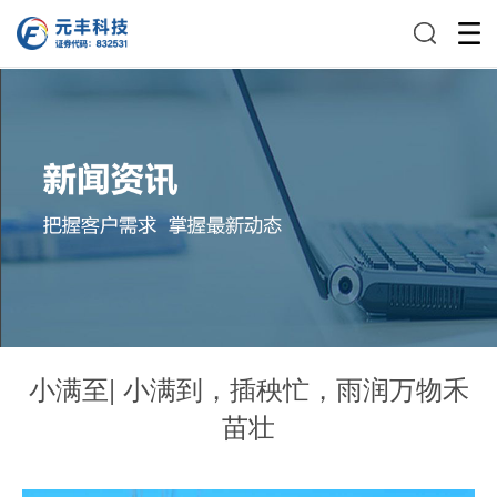
小满至| 小满到，插秧忙，雨润万物禾
苗壮